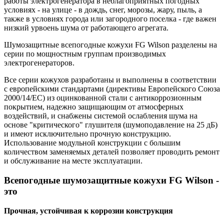
работы электрогенератора в неблагоприятных погодных
условиях - на улице - в дождь, снег, морозы, жару, пыль, а
также в условиях города или загородного поселка - где важен
низкий урвоень шума от работающего агрегата.
Шумозащитные всепогодные кожухи FG Wilson разделены на
серии по мощностным группам производимых
электрогенераторов.
Все серии кожухов разработаны и выполнены в соответствии
с европейскими стандартами (директивы Европейского Союза
2000/14/EC) из оцинкованной стали с антикоррозионным
покрытием, надежно защищающим от атмосферных
воздействий, и снабжены системой ослабления шума на
основе "критического" глушителя (шумоподавление на 25 дБ)
и имеют исключительно прочную конструкцию.
Использование модульной конструкции с большим
количеством заменяемых деталей позволяет проводить ремонт
и обслуживание на месте эксплуатации.
Всепогодные шумозащитные кожухи FG Wilson -
это
Прочная, устойчивая к коррозии конструкция