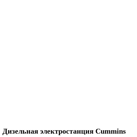
компанией
70 постоянных сотрудников в штате
1 200 довольных клиентов
2 склада (Ближний Восток и Самарская Область)
4 000 квадратных метров складских помещений
Миллионы кВт выработанной энергии
Более 200 объектов обеспечено резервным питанием
Тысячи тонн перевезенного груза
Энергообеспечение в любых погодных условиях
Электромонтажные работы любой сложности
Решение нестандартных задач
Груз перевезен на сотни тысяч километров
Дизельная электростанция Cummins