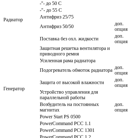
-''- до 50 С
-"- до 55 С
Антифриз 25/75
Радиатор
доп.
Антифриз 50/50
опция
доп.
Поставка без охл. жидкости
опция
Защитная решетка вентилятора и
приводного ремня
Усиленная рама радиатора
доп.
Подогреватель обмоток радиатора
опция
доп.
Защита от высокой влажности
опция
Генератор
Устройство управления для
параллельной работы
Возбудитель на постоянных
доп.
магнитах
опция
Power Start PS 0500
PowerCommand PCC 1.1
PowerCommand PCC 1301
PowerCommand PCC 1.2