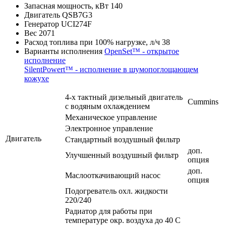
Запасная мощность, кВт
140
Двигатель
QSB7G3
Генератор
UCI274F
Вес
2071
Расход топлива при 100% нагрузке, л/ч
38
Варианты исполнения
OpenSet™ - открытое
исполнение
SilentPowert™ - исполнение в шумопоглощающем
кожухе
4-х тактный дизельный двигатель
Cummins
с водяным охлаждением
Механическое управление
Электронное управление
Двигатель
Стандартный воздушный фильтр
доп.
Улучшенный воздушный фильтр
опция
доп.
Маслооткачивающий насос
опция
Подогреватель охл. жидкости
220/240
Радиатор для работы при
температуре окр. воздуха до 40 С