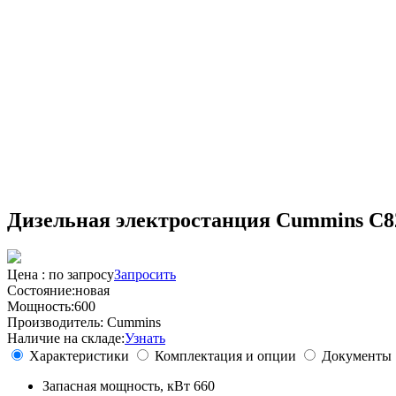
Энергообеспечение в любых погодных условиях
Электромонтажные работы любой сложности
Решение нестандартных задач
Груз перевезен на сотни тысяч километров
Дизельная электростанция Cummins C
Цена :
по запросу
Запросить
Состояние:
новая
Мощность:
600
Производитель:
Cummins
Наличие на складе:
Узнать
Характеристики
Комплектация и опции
Документы
Запасная мощность, кВт
660