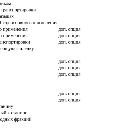
чиком
 транспортировки
 языках
 1 год основного применения
го применения
доп. опция
го применения
доп. опция
ранспортировки
доп. опция
вающуюся пленку
доп. опция
доп. опция
доп. опция
доп. опция
доп. опция
танину
ный к станине
водных фракций