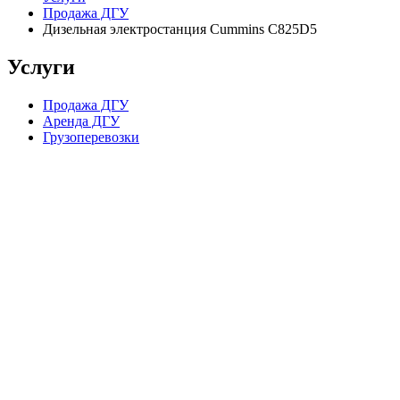
Продажа ДГУ
Дизельная электростанция Cummins C825D5
Услуги
Продажа ДГУ
Аренда ДГУ
Грузоперевозки
Компания в цифрах
15 лет опыта работы
224 скважины, пробуренные в партнерстве с нашей компанией
70 постоянных сотрудников в штате
1 200 довольных клиентов
2 склада (Ближний Восток и Самарская Область)
4 000 квадратных метров складских помещений
Миллионы кВт выработанной энергии
Более 200 объектов обеспечено резервным питанием
Тысячи тонн перевезенного груза