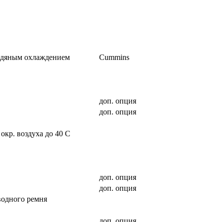
водяным охлаждением
Cummins
доп. опция
доп. опция
окр. воздуха до 40 С
доп. опция
доп. опция
водного ремня
доп. опция