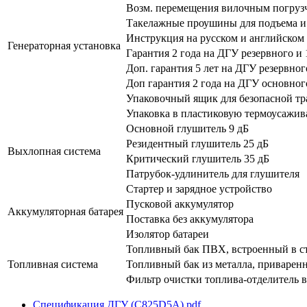
Возм. перемещения вилочным погруз
Такелажные проушины для подъема и
Инструкция на русском и английском
Генераторная установка
Гарантия 2 года на ДГУ резервного и
Доп. гарантия 5 лет на ДГУ резервно
Доп гарантия 2 года на ДГУ основно
Упаковочный ящик для безопасной т
Упаковка в пластиковую термоусажи
Основной глушитель 9 дБ
Резидентный глушитель 25 дБ
Выхлопная система
Критический глушитель 35 дБ
Патрубок-удлинитель для глушителя
Стартер и зарядное устройство
Пусковой аккумулятор
Аккумуляторная батарея
Поставка без аккумулятора
Изолятор батареи
Топливный бак ПВХ, встроенный в с
Топливная система
Топливный бак из металла, приварен
Фильтр очистки топлива-отделитель 
Спецификация ДГУ (C825D5A).pdf