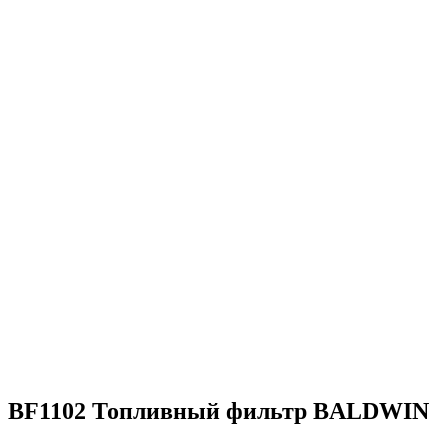
70 постоянных сотрудников в штате
1 200 довольных клиентов
2 склада (Ближний Восток и Самарская Область)
4 000 квадратных метров складских помещений
Миллионы кВт выработанной энергии
Более 200 объектов обеспечено резервным питанием
Тысячи тонн перевезенного груза
Энергообеспечение в любых погодных условиях
Электромонтажные работы любой сложности
Решение нестандартных задач
Груз перевезен на сотни тысяч километров
BF1102 Топливный фильтр BALDWIN