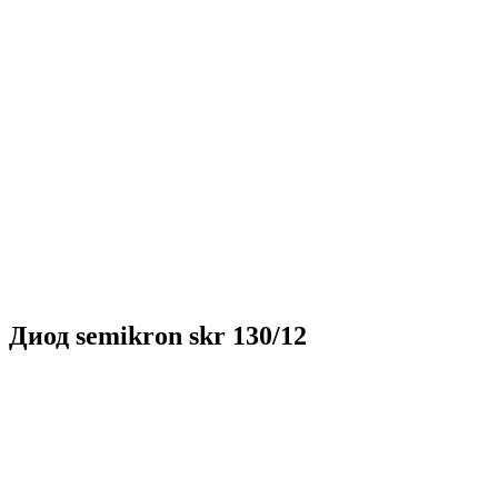
Миллионы кВт выработанной энергии
Более 200 объектов обеспечено резервным питанием
Тысячи тонн перевезенного груза
Энергообеспечение в любых погодных условиях
Электромонтажные работы любой сложности
Решение нестандартных задач
Груз перевезен на сотни тысяч километров
Диод semikron skr 130/12