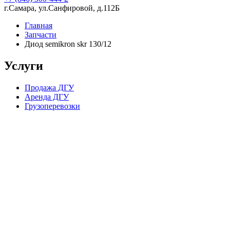
г.Самара, ул.Санфировой, д.112Б
Главная
Запчасти
Диод semikron skr 130/12
Услуги
Продажа ДГУ
Аренда ДГУ
Грузоперевозки
Компания в цифрах
15 лет опыта работы
224 скважины, пробуренные в партнерстве с нашей компанией
70 постоянных сотрудников в штате
1 200 довольных клиентов
2 склада (Ближний Восток и Самарская Область)
4 000 квадратных метров складских помещений