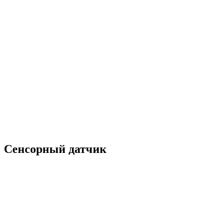
Миллионы кВт выработанной энергии
Более 200 объектов обеспечено резервным питанием
Тысячи тонн перевезенного груза
Энергообеспечение в любых погодных условиях
Электромонтажные работы любой сложности
Решение нестандартных задач
Груз перевезен на сотни тысяч километров
Сенсорный датчик