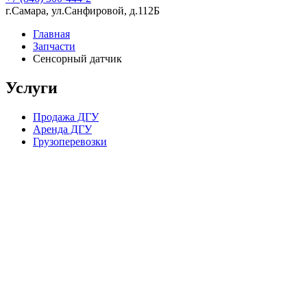
г.Самара, ул.Санфировой, д.112Б
Главная
Запчасти
Сенсорный датчик
Услуги
Продажа ДГУ
Аренда ДГУ
Грузоперевозки
Компания в цифрах
15 лет опыта работы
224 скважины, пробуренные в партнерстве с нашей компанией
70 постоянных сотрудников в штате
1 200 довольных клиентов
2 склада (Ближний Восток и Самарская Область)
4 000 квадратных метров складских помещений