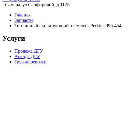
г.Самара, ул.Санфировой, д.112Б
Главная
Запчасти
Топливный фильтрующий элемент - Perkins 996-454
Услуги
Продажа ДГУ
Аренда ДГУ
Грузоперевозки
Компания в цифрах
15 лет опыта работы
224 скважины, пробуренные в партнерстве с нашей компанией
70 постоянных сотрудников в штате
1 200 довольных клиентов
2 склада (Ближний Восток и Самарская Область)
4 000 квадратных метров складских помещений