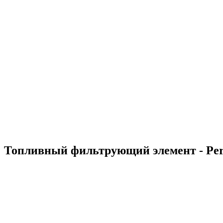
Миллионы кВт выработанной энергии
Более 200 объектов обеспечено резервным питанием
Тысячи тонн перевезенного груза
Энергообеспечение в любых погодных условиях
Электромонтажные работы любой сложности
Решение нестандартных задач
Груз перевезен на сотни тысяч километров
Топливный фильтрующий элемент - Perk