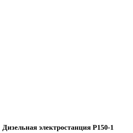
компанией
70 постоянных сотрудников в штате
1 200 довольных клиентов
2 склада (Ближний Восток и Самарская Область)
4 000 квадратных метров складских помещений
Миллионы кВт выработанной энергии
Более 200 объектов обеспечено резервным питанием
Тысячи тонн перевезенного груза
Энергообеспечение в любых погодных условиях
Электромонтажные работы любой сложности
Решение нестандартных задач
Груз перевезен на сотни тысяч километров
Дизельная электростанция P150-1