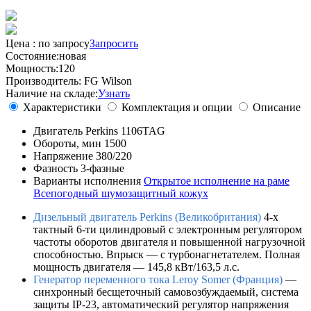
Цена :
по запросу
Запросить
Состояние:
новая
Мощность:
120
Производитель:
FG Wilson
Наличие на складе:
Узнать
Характеристики
Комплектация и опции
Описание
Двигатель
Perkins 1106TAG
Обороты, мин
1500
Напряжение
380/220
Фазность
3-фазные
Варианты исполнения
Открытое исполнение на раме
Всепогодный шумозащитный кожух
Дизельный двигатель Perkins (Великобритания)
4-х
тактный 6-ти цилиндровый с электронным регулятором
частоты оборотов двигателя и повышенной нагрузочной
способностью. Впрыск — c турбонагнетателем. Полная
мощность двигателя — 145,8 кВт/163,5 л.с.
Генератор переменного тока Leroy Somer (Франция)
—
синхронный бесщеточный самовозбуждаемый, система
защиты IP-23, автоматический регулятор напряжения