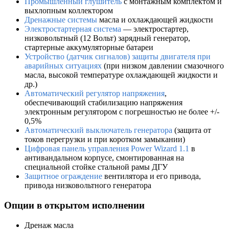
Промышленный глушитель
с монтажным комплектом и
выхлопным коллектором
Дренажные системы
масла и охлаждающей жидкости
Электростартерная система
— электростартер,
низковольтный (12 Вольт) зарядный генератор,
стартерные аккумуляторные батареи
Устройство (датчик сигналов) защиты двигателя при
аварийных ситуациях
(при низком давлении смазочного
масла, высокой температуре охлаждающей жидкости и
др.)
Автоматический регулятор напряжения
,
обеспечивающий стабилизацию напряжения
электронным регулятором с погрешностью не более +/-
0,5%
Автоматический выключатель генератора
(защита от
токов перегрузки и при коротком замыкании)
Цифровая панель управления Power Wizard 1.1
в
антивандальном корпусе, смонтированная на
специальной стойке стальной рамы ДГУ
Защитное ограждение
вентилятора и его привода,
привода низковольтного генератора
Опции в открытом исполнении
Дренаж масла