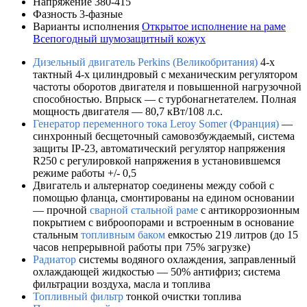
Напряжение
380-415
Фазность
3-фазные
Варианты исполнения
Открытое исполнение на раме
Всепогодный шумозащитный кожух
Дизельный двигатель Perkins (Великобритания)
4-х
тактный 4-х цилиндровый с механическим регулятором
частоты оборотов двигателя и повышенной нагрузочной
способностью. Впрыск — c турбонагнетателем. Полная
мощность двигателя — 80,7 кВт/108 л.с.
Генератор переменного тока Leroy Somer (Франция)
—
синхронный бесщеточный самовозбуждаемый, система
защиты IP-23, автоматический регулятор напряжения
R250 с регулировкой напряжения в установившемся
режиме работы +/- 0,5
Двигатель и альтернатор соединены между собой с
помощью фланца, смонтированы на едином основании
— прочной
сварной стальной раме
с антикоррозионным
покрытием с виброопорами и встроенным в основание
стальным
топливным баком
емкостью 219 литров (до 15
часов непрерывной работы при 75% загрузке)
Радиатор
системы водяного охлаждения, заправленный
охлаждающей жидкостью — 50% антифриз; система
фильтрации воздуха, масла и топлива
Топливный фильтр
тонкой очистки топлива