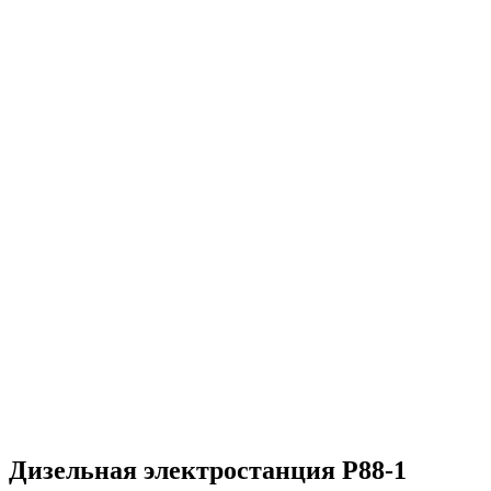
компанией
70 постоянных сотрудников в штате
1 200 довольных клиентов
2 склада (Ближний Восток и Самарская Область)
4 000 квадратных метров складских помещений
Миллионы кВт выработанной энергии
Более 200 объектов обеспечено резервным питанием
Тысячи тонн перевезенного груза
Энергообеспечение в любых погодных условиях
Электромонтажные работы любой сложности
Решение нестандартных задач
Груз перевезен на сотни тысяч километров
Дизельная электростанция P88-1